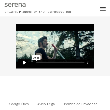
Skip
MEN
to
CREATIVE PRODUCTION AND POSTPRODUCTION
main
content
Código Ético
Aviso Legal
Política de Privacidad